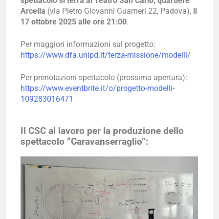
spettacolo si terrà al Teatro San Carlo, quartiere
Arcella
(via Pietro Giovanni Guarneri 22, Padova),
il
17 ottobre 2025 alle ore 21:00
.
Per maggiori informazioni sul progetto:
https://www.dfa.unipd.it/terza-missione/modelli/
Per prenotazioni spettacolo (prossima apertura):
https://www.eventbrite.it/o/progetto-modelli-
109283016471
Il CSC al lavoro per la produzione dello
spettacolo “Caravanserraglio”: