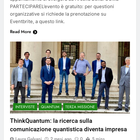
PARTECIPAREL’evento è gratuito: per questioni
organizzative si richiede la prenotazione su
Eventbrite, a questo link.
Read More
INTERVISTE
QUANTUM
TERZA MISSIONE
ThinkQuantum: la ricerca sulla
comunicazione quantistica diventa impresa
Laura Galvani
2 mesi ago
0
5 mins