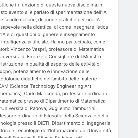
attiche in funzione di questa nuova disciplina.In
sto evento si è parlato di sperimentazione dell’IA
le scuole italiane, di buone pratiche per una lA
sapevole nella didattica, di come insegnare l’etica
l’IA e di questioni di genere e insegnamento
l’intelligenza artificiale. Hanno partecipato, come
atori: Vincenzo Vespri, professore di Matematica
’Università di Firenze e Consigliere del Ministro
l’Istruzione in qualità di esperto delle attività di
luppo, potenziamento e innovazione delle
odologie didattiche nell’ambito delle materie
AM (Science Technology Engineering Art
hematics), Carlo Mariconda, professore ordinario
Matematica presso di Dipartimento di Matematica
l’Università di Padova, Guglielmo Tamburrini,
fessore ordinario di Filosofia della Scienza e della
nologia presso il DIETI, Dipartimento di Ingegneria
ttrica e Tecnologie dell’Informazione dell’Università
Napoli Federico II, Silvana Badaloni, già