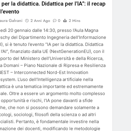
 per la didattica. Didattica per l’IA”: il recap
ll’evento
aura Galvani
2 Anni Ago
0
2 Mins
edì 20 gennaio dalle 14:30, presso l’Aula Magna
schy del Dipartimento Ingegneria dell’Informazione
I), si è tenuto l’evento “IA per la didattica. Didattica
 l’AI”, finanziato dalla UE (NextGenerationEU), con il
porto del Ministero dell’Università e della Ricerca,
lia Domani – Piano Nazionale di Ripresa e Resilienza
NEST – Interconnected Nord-Est Innovation
system. L’uso dell’Intelligenza artificiale nella
attica è una tematica importante ed estremamente
uale. Oltre a essere un argomento molto complesso
 opportunità e rischi, l’IA pone davanti a sfide
che, che non si possono demandare solamente a
cologi, sociologi, filosofi della scienza o ad altri
cialisti. Pertanto, è fondamentale investire nella
mazione dei docenti, modificando le metodologie