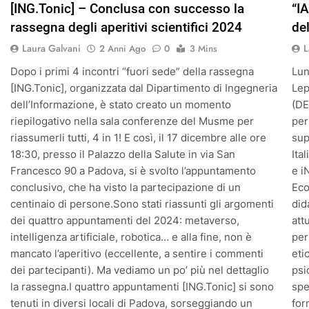
[ING.Tonic] – Conclusa con successo la
“IA
rassegna degli aperitivi scientifici 2024
de
Laura Galvani
L
2 Anni Ago
0
3 Mins
Dopo i primi 4 incontri “fuori sede” della rassegna
Lun
[ING.Tonic], organizzata dal Dipartimento di Ingegneria
Lep
dell’Informazione, è stato creato un momento
(DE
riepilogativo nella sala conferenze del Musme per
per
riassumerli tutti, 4 in 1! E così, il 17 dicembre alle ore
sup
18:30, presso il Palazzo della Salute in via San
Ita
Francesco 90 a Padova, si è svolto l’appuntamento
e i
conclusivo, che ha visto la partecipazione di un
Eco
centinaio di persone.Sono stati riassunti gli argomenti
did
dei quattro appuntamenti del 2024: metaverso,
att
intelligenza artificiale, robotica… e alla fine, non è
per
mancato l’aperitivo (eccellente, a sentire i commenti
eti
dei partecipanti). Ma vediamo un po’ più nel dettaglio
psi
la rassegna.I quattro appuntamenti [ING.Tonic] si sono
spe
tenuti in diversi locali di Padova, sorseggiando un
for