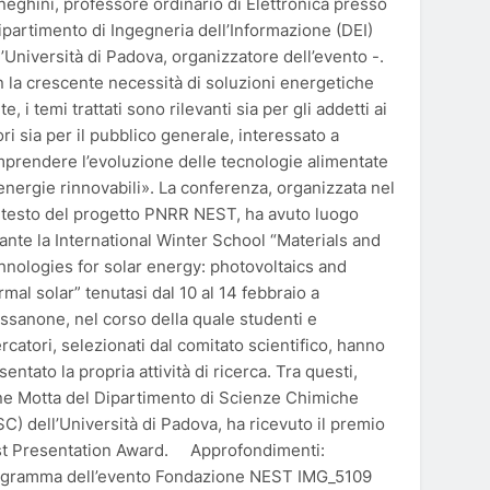
eghini, professore ordinario di Elettronica presso
Dipartimento di Ingegneria dell’Informazione (DEI)
l’Università di Padova, organizzatore dell’evento -.
 la crescente necessità di soluzioni energetiche
ite, i temi trattati sono rilevanti sia per gli addetti ai
ori sia per il pubblico generale, interessato a
prendere l’evoluzione delle tecnologie alimentate
energie rinnovabili». La conferenza, organizzata nel
testo del progetto PNRR NEST, ha avuto luogo
ante la International Winter School “Materials and
hnologies for solar energy: photovoltaics and
rmal solar” tenutasi dal 10 al 14 febbraio a
ssanone, nel corso della quale studenti e
ercatori, selezionati dal comitato scientifico, hanno
sentato la propria attività di ricerca. Tra questi,
ne Motta del Dipartimento di Scienze Chimiche
SC) dell’Università di Padova, ha ricevuto il premio
t Presentation Award. Approfondimenti:
gramma dell’evento Fondazione NEST IMG_5109