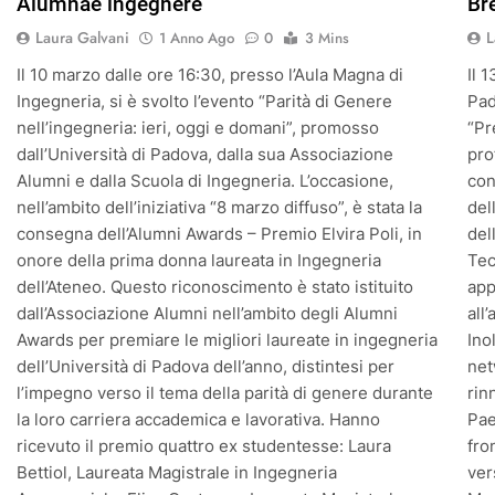
Alumnae ingegnere
Br
Laura Galvani
L
1 Anno Ago
0
3 Mins
Il 10 marzo dalle ore 16:30, presso l’Aula Magna di
Il 
Ingegneria, si è svolto l’evento “Parità di Genere
Pad
nell’ingegneria: ieri, oggi e domani”, promosso
“Pr
dall’Università di Padova, dalla sua Associazione
pro
Alumni e dalla Scuola di Ingegneria. L’occasione,
con
nell’ambito dell’iniziativa “8 marzo diffuso”, è stata la
del
consegna dell’Alumni Awards – Premio Elvira Poli, in
del
onore della prima donna laureata in Ingegneria
Tec
dell’Ateneo. Questo riconoscimento è stato istituito
app
dall’Associazione Alumni nell’ambito degli Alumni
all
Awards per premiare le migliori laureate in ingegneria
Ino
dell’Università di Padova dell’anno, distintesi per
net
l’impegno verso il tema della parità di genere durante
rin
la loro carriera accademica e lavorativa. Hanno
Pae
ricevuto il premio quattro ex studentesse: Laura
fro
Bettiol, Laureata Magistrale in Ingegneria
ver