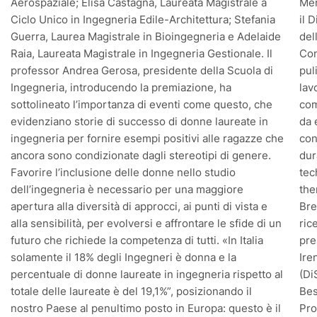
Aerospaziale; Elisa Castagna, Laureata Magistrale a
Men
Ciclo Unico in Ingegneria Edile-Architettura; Stefania
il 
Guerra, Laurea Magistrale in Bioingegneria e Adelaide
del
Raia, Laureata Magistrale in Ingegneria Gestionale. Il
Con
professor Andrea Gerosa, presidente della Scuola di
pul
Ingegneria, introducendo la premiazione, ha
lav
sottolineato l’importanza di eventi come questo, che
com
evidenziano storie di successo di donne laureate in
da 
ingegneria per fornire esempi positivi alle ragazze che
con
ancora sono condizionate dagli stereotipi di genere.
dur
Favorire l’inclusione delle donne nello studio
tec
dell’ingegneria è necessario per una maggiore
the
apertura alla diversità di approcci, ai punti di vista e
Bre
alla sensibilità, per evolversi e affrontare le sfide di un
ric
futuro che richiede la competenza di tutti. «In Italia
pre
solamente il 18% degli Ingegneri è donna e la
Ire
percentuale di donne laureate in ingegneria rispetto al
(Di
totale delle laureate è del 19,1%”, posizionando il
Bes
nostro Paese al penultimo posto in Europa: questo è il
Pro