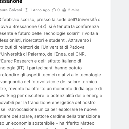
essanone
aura Galvani
1 Anno Ago
0
2 Mins
13 febbraio scorso, presso la sede dell’Università di
ova a Bressanone (BZ), si è tenuta la conferenza
esente e futuro delle Tecnologie solari”, rivolta a
fessionisti, ricercatori e studenti. Attraverso i
tributi di relatori dell’Università di Padova,
l’Università di Palermo, dell’Enea, del CNR,
l’Eurac Research e dell’Istituto Italiano di
nologia (IIT), i partecipanti hanno potuto
rofondire gli aspetti tecnici relativi alle tecnologie
’avanguardia del fotovoltaico e del solare termico.
ltre, l’evento ha offerto un momento di dialogo e di
working per discutere le potenzialità delle energie
novabili per la transizione energetica del nostro
se. «Un’occasione unica per esplorare le nuove
ntiere del solare, settore cardine della transizione
so un’economia sostenibile – ha riferito Matteo