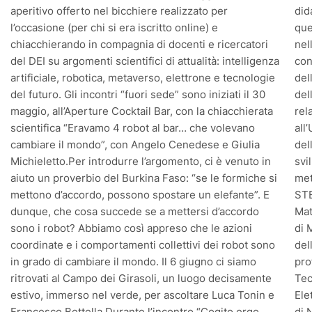
aperitivo offerto nel bicchiere realizzato per
did
l’occasione (per chi si era iscritto online) e
que
chiacchierando in compagnia di docenti e ricercatori
nel
del DEI su argomenti scientifici di attualità: intelligenza
con
artificiale, robotica, metaverso, elettrone e tecnologie
del
del futuro. Gli incontri “fuori sede” sono iniziati il 30
del
maggio, all’Aperture Cocktail Bar, con la chiacchierata
rel
scientifica “Eravamo 4 robot al bar… che volevano
all
cambiare il mondo”, con Angelo Cenedese e Giulia
del
Michieletto.Per introdurre l’argomento, ci è venuto in
svi
aiuto un proverbio del Burkina Faso: “se le formiche si
met
mettono d’accordo, possono spostare un elefante”. E
STE
dunque, che cosa succede se a mettersi d’accordo
Mat
sono i robot? Abbiamo così appreso che le azioni
di 
coordinate e i comportamenti collettivi dei robot sono
del
in grado di cambiare il mondo. Il 6 giugno ci siamo
pro
ritrovati al Campo dei Girasoli, un luogo decisamente
Tec
estivo, immerso nel verde, per ascoltare Luca Tonin e
Ele
Francesco Bettella.Durante l’incontro “Cogito ergo
di 